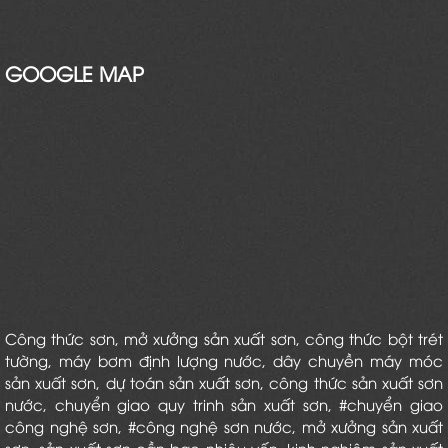
GOOGLE MAP
Công thức sơn
,
mở xưởng sản xuất sơn
,
công thức bột trét
tường
,
máy bơm định lượng nước
,
dây chuyền máy móc
sản xuất sơn
,
dự toán sản xuất sơn
,
công thức sản xuất sơn
nước
, chuyển giao quy trinh sản xuất sơn,
#chuyển giao
công nghệ sơn
,
#công nghệ sơn nước
,
mở xưởng sản xuất
sơn
,
sản xuất sơn cần bao nhiêu vốn
,
kinh nghiệm sản xuất