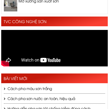
Mở xưởng sản xuất sơn
TVC CÔNG NGHỆ SƠN
BÀI VIẾT MỚI
Cách pha màu sơn trắng
Cách pha sơn nước an toàn, hiệu quả
Hướng dẫn pha sơn lót chống kiềm đúng cách