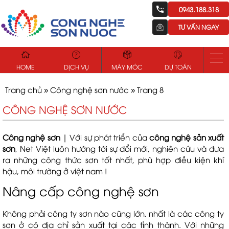
0943.188.318
TƯ VẤN NGAY
HOME
DỊCH VỤ
MÁY MÓC
DỰ TOÁN
Trang chủ
»
Công nghệ sơn nước
»
Trang 8
CÔNG NGHỆ SƠN NƯỚC
Công nghệ sơn
| Với sự phát triển của
công nghệ sản xuất
sơn
, Net Việt luôn hướng tới sự đổi mới, nghiên cứu và đưa
ra những công thức sơn tốt nhất, phù hợp điều kiện khí
hậu, môi trường ở việt nam !
Nâng cấp công nghệ sơn
Không phải công ty sơn nào cũng lớn, nhất là các công ty
sơn ở có địa chỉ sản xuất tại các tỉnh thành. Với những