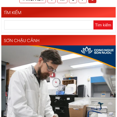
TÌM KIẾM
SƠN CHẬU CẢNH