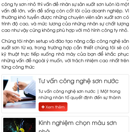
công ty sơn nhỏ thì vấn đề nhân sự sản xuất sơn luôn là một
vấn đề lớn, vấn đề sống còn cốt lõi của doanh nghiệp. Vì
thường khó tuyển được những chuyên viên sản xuất sơn có
trình độ cao, và mức lương của những nhân sự chất lượng
cao như vậy cũng không phù hợp với mô hình công ty nhỏ.
Chúng tôi nhận setup và đào tạo nâng cấp công nghệ sản
xuất sơn từ xa, trong trường hợp cần thiết chúng tôi sẽ có
kỹ thuật trực tiếp xuống nhà máy của bạn để khắc phục
những vấn đề ngoài ý muốn, với trách nhiệm cao nhất trên
từng công thức
Tư vấn công nghệ sơn nước
Tư vấn công nghệ sơn nước | Một trong
những nhân tố quyết định đến sự thành
công của Net Việt là luôn nghiên cứu và
Xem thêm
ứng dụng các công nghệ tiên tiến nhất
đạt tiêu chuẩn, để tạo nên những công
Kinh nghiệm chọn màu sơn
thức sơn nước
nhà