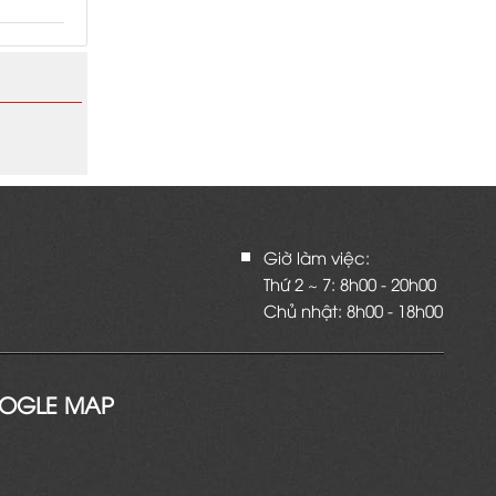
g phát
iệu sơn
ulax,
Giờ làm việc:
Thứ 2 ~ 7: 8h00 - 20h00
Chủ nhật: 8h00 - 18h00
OGLE MAP