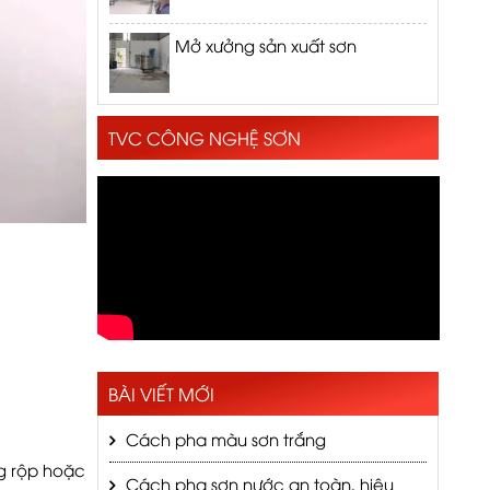
Mở xưởng sản xuất sơn
TVC CÔNG NGHỆ SƠN
BÀI VIẾT MỚI
Cách pha màu sơn trắng
ng rộp hoặc
Cách pha sơn nước an toàn, hiệu