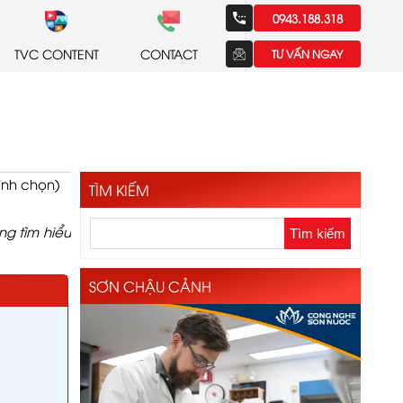
0943.188.318
TVC CONTENT
CONTACT
TƯ VẤN NGAY
bình chọn)
TÌM KIẾM
ng tìm hiểu
SƠN CHẬU CẢNH