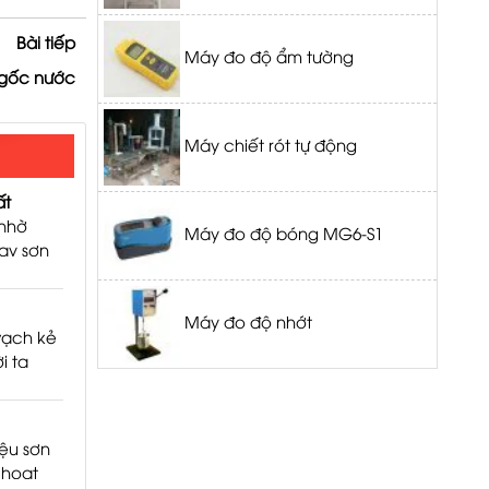
Bài tiếp
Máy đo độ ẩm tường
 gốc nước
Máy chiết rót tự động
ất
 nhờ
Máy đo độ bóng MG6-S1
tay sơn
hưng,
g ý,
hông hề
Máy đo độ nhớt
vạch kẻ
i ta
giao
trí,
. Vậy
iệu sơn
 hoạt