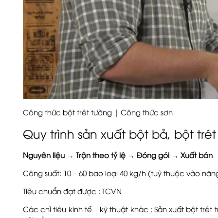
Công thức bột trét tường | Công thức sơn
Quy trình sản xuất bột bả, bột tré
Nguyên liệu → Trộn theo tỷ lệ → Đóng gói → Xuất bán
Công suất: 10 – 60 bao loại 40 kg/h (tuỳ thuộc vào năn
Tiêu chuẩn đạt được : TCVN
Các chỉ tiêu kinh tế – kỹ thuật khác : Sản xuất bột tré