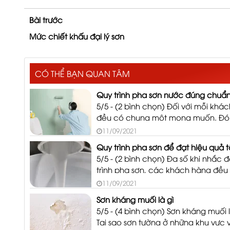
Bài trước
Mức chiết khấu đại lý sơn
CÓ THỂ BẠN QUAN TÂM
Quy trình pha sơn nước đúng chuẩ
5/5 - (2 bình chọn) Đối với mỗi khá
đều có chung một mong muốn. Đó
là muốn sở hữu một lớp sơn nước b
11/09/2021
sau khi thi công. Nhưng liệu bạn có 
Quy trình pha sơn để đạt hiệu quả t
rằng, quy trình pha sơn nước đúng
5/5 - (2 bình chọn) Đa số khi nhắc 
trình pha sơn, các khách hàng đều
các câu hỏi như: Nên pha sơn như 
11/09/2021
để hiệu quả? Khi thực hiện quy trìn
Sơn kháng muối là gì
sơn, màu sơn nên kết hợp như
5/5 - (4 bình chọn) Sơn kháng muối l
Tại sao sơn tường ở những khu vực 