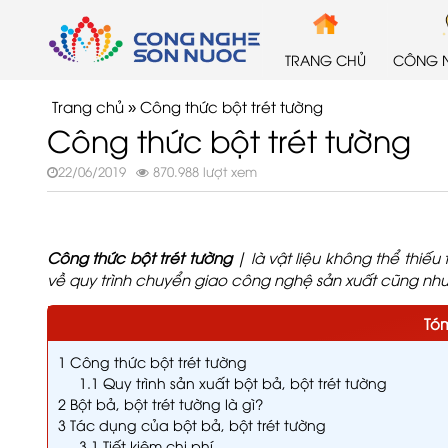
TRANG CHỦ
CÔNG 
Trang chủ
»
Công thức bột trét tường
Công thức bột trét tường
22/06/2019
870.988 lượt xem
Công thức bột trét tường
| là vật liệu không thể thiếu
về quy trình chuyển giao công nghệ sản xuất cũng như t
Tóm
1
Công thức bột trét tường
1.1
Quy trình sản xuất bột bả, bột trét tường
2
Bột bả, bột trét tường là gì?
3
Tác dụng của bột bả, bột trét tường
3.1
Tiết kiệm chi phí