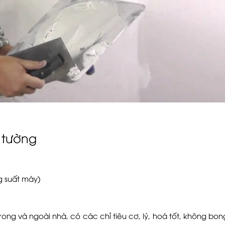
t tường
g suất máy)
t trong và ngoài nhà, có các chỉ tiêu cơ, lý, hoá tốt, không bo