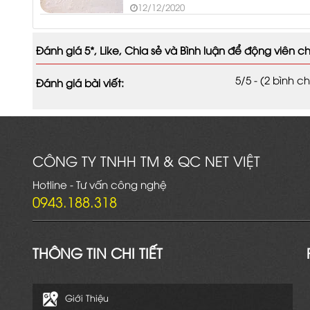
ven biển nhanh bị bay màu, phấn h
12/12/2020
kiềm hóa…? sơn kháng muối là gì ? 
lại gọi là sơn kháng muối ?
Đánh giá 5*, Like, Chia sẻ và Bình luận để động viên ch
5/5 - (2 bình c
Đánh giá bài viết:
CÔNG TY TNHH TM & QC NET VIỆT
Hotline - Tư vấn công nghệ
0943.188.318
THÔNG TIN CHI TIẾT
Giới Thiệu