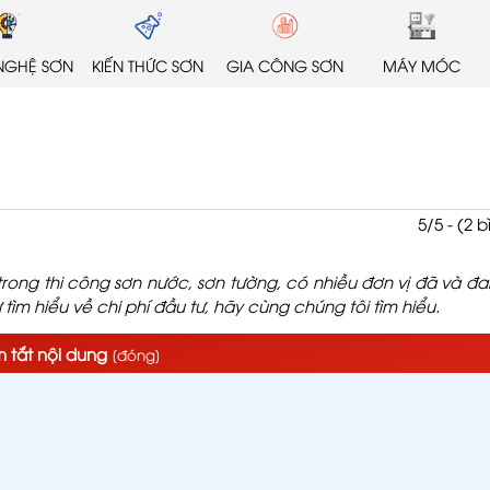
NGHỆ SƠN
KIẾN THỨC SƠN
GIA CÔNG SƠN
MÁY MÓC
5/5 - (2 
 trong thi công sơn nước, sơn tường, có nhiều đơn vị đã và đa
ìm hiểu về chi phí đầu tư, hãy cùng chúng tôi tìm hiểu.
 tắt nội dung
[
đóng
]