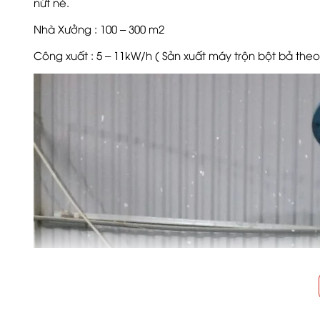
nứt nẻ.
Nhà Xưởng : 100 – 300 m2
Công xuất : 5 – 11kW/h ( Sản xuất máy trộn bột bả theo