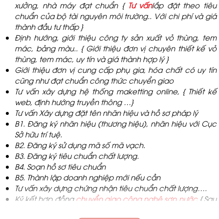
xưởng, nhà máy đạt chuẩn {
Tư vấn
lắp đặt theo tiêu
chuẩn của bộ tài nguyên môi trường.. Với chi phí và giá
thành đầu tư thấp }
Định hướng, giới thiệu công ty sản xuất vỏ thùng, tem
mác, bảng màu.. { Giới thiệu đơn vị chuyên thiết kế vỏ
thùng, tem mác, uy tín và giá thành hợp lý }
Giới thiệu đơn vị cung cấp phụ gia, hóa chất có uy tín
cũng như đạt chuẩn công thức chuyển giao
Tư vấn xây dựng hệ thống maketting online, { Thiết kế
web, định hướng truyền thông …}
Tư vấn Xây dựng đặt tên nhãn hiệu và hồ sơ pháp lý
B1. Đăng ký nhãn hiệu (thương hiệu), nhãn hiệu với Cục
Sở hữu trí tuệ.
B2. Đăng ký sử dụng mã số mã vạch.
B3. Đăng ký tiêu chuẩn chất lượng.
B4. Soạn hồ sơ tiêu chuẩn
B5. Thành lập doanh nghiệp mới nếu cần
Tư vấn xây dựng chứng nhận tiêu chuẩn chất lượng….
Ký kết hợp đồng
chuyển giao công nghệ sơn nước
{ Sau
khi thống nhất và lựa chọn gói chuyển giao, thực hiện ký