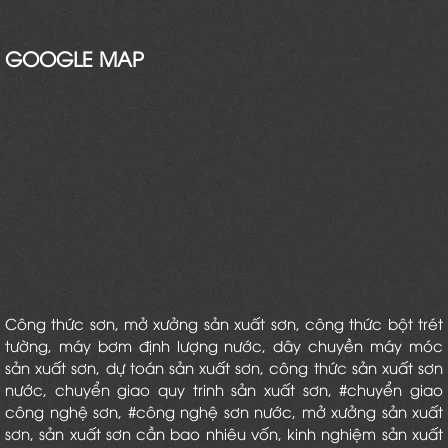
GOOGLE MAP
Công thức sơn
,
mở xưởng sản xuất sơn
,
công thức bột trét
tường
,
máy bơm định lượng nước
,
dây chuyền máy móc
sản xuất sơn
,
dự toán sản xuất sơn
,
công thức sản xuất sơn
nước
, chuyển giao quy trinh sản xuất sơn,
#chuyển giao
công nghệ sơn
,
#công nghệ sơn nước
,
mở xưởng sản xuất
sơn
,
sản xuất sơn cần bao nhiêu vốn
,
kinh nghiệm sản xuất