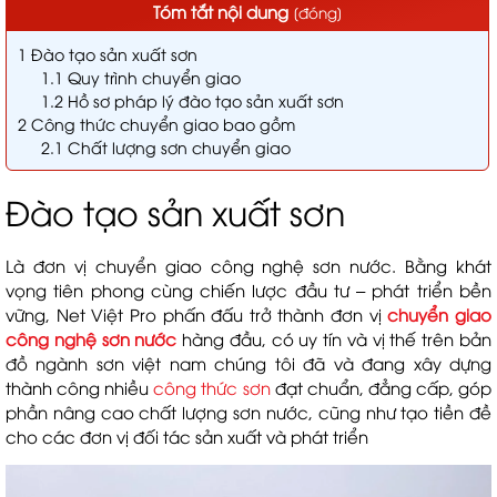
Tóm tắt nội dung
[
đóng
]
1
Đào tạo sản xuất sơn
1.1
Quy trình chuyển giao
1.2
Hồ sơ pháp lý đào tạo sản xuất sơn
2
Công thức chuyển giao bao gồm
2.1
Chất lượng sơn chuyển giao
Đào tạo sản xuất sơn
Là đơn vị chuyển giao công nghệ sơn nước. Bằng khát
vọng tiên phong cùng chiến lược đầu tư – phát triển bền
vững, Net Việt Pro phấn đấu trở thành đơn vị
chuyển giao
công nghệ sơn nước
hàng đầu, có uy tín và vị thế trên bản
đồ ngành sơn việt nam chúng tôi đã và đang xây dựng
thành công nhiều
công thức sơn
đạt chuẩn, đẳng cấp, góp
phần nâng cao chất lượng sơn nước, cũng như tạo tiền đề
cho các đơn vị đối tác sản xuất và phát triển