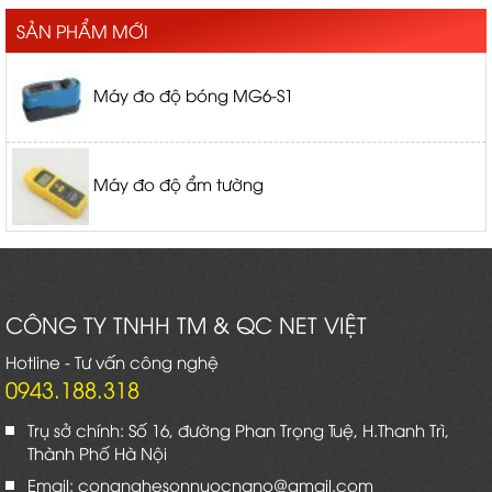
SẢN PHẨM MỚI
Máy đo độ bóng MG6-S1
Máy đo độ ẩm tường
CÔNG TY TNHH TM & QC NET VIỆT
Hotline - Tư vấn công nghệ
0943.188.318
Trụ sở chính: Số 16, đường Phan Trọng Tuệ, H.Thanh Trì,
Thành Phố Hà Nội
Email: congnghesonnuocnano@gmail.com