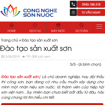
0943.188.318
TƯ VẤN NGAY
HOME
DỊCH VỤ
MÁY MÓC
DỰ TOÁN
Trang chủ
»
Đào tạo sản xuất sơn
Đào tạo sản xuất sơn
13/06/2019
791.008 lượt xem
5/5 - (6 bình chọn)
Đào tạo sản xuất sơn
| Là chủ doanh nghiệp, hay đội thầu
thi công sơn, bạn đang có nhu cầu muốn xây dựng cho
mình một nhãn hiệu sơn nước, là thành viên của hiệp hội
sơn việt nam…Tuy nhiên bạn chưa biết bắt đầu từ đâu, hãy
cùng chúng tôi tìm hiểu chi tiết.