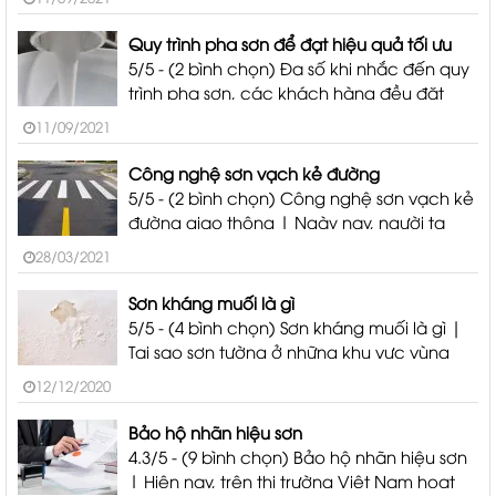
được một bức tường đẹp, ưng ý, không
Bước 3 : Thử nghiệm chỉ tiêu làm cơ sở đăng ký tiêu chuẩn
loang lổ hay bong tróc là không hề
chất lượng
Quy trình pha sơn để đạt hiệu quả tối ưu
5/5 - (2 bình chọn) Đa số khi nhắc đến quy
Bước 4 : Soạn hồ sơ tiêu chuẩn
trình pha sơn, các khách hàng đều đặt
các câu hỏi như: Nên pha sơn như thế nào
Bước 5 : Thành lập doanh nghiệp
11/09/2021
để hiệu quả? Khi thực hiện quy trình pha
sơn, màu sơn nên kết hợp như
Công nghệ sơn vạch kẻ đường
5/5 - (2 bình chọn) Công nghệ sơn vạch kẻ
đường giao thông | Ngày nay, người ta
không chỉ sơn vạch kẻ cho đường giao
28/03/2021
thông mà còn dùng để phân chia vị trí, khu
vực cho nhiều không gian khác. Vậy sơn
Sơn kháng muối là gì
vạch
5/5 - (4 bình chọn) Sơn kháng muối là gì |
Tại sao sơn tường ở những khu vực vùng
Đào tạo sản xuất sơn | Công thức sơn
ven biển nhanh bị bay màu, phấn hóa,
12/12/2020
kiềm hóa…? sơn kháng muối là gì ? tại sao
Công thức chuyển giao bao
lại gọi là sơn kháng muối ?
Bảo hộ nhãn hiệu sơn
4.3/5 - (9 bình chọn) Bảo hộ nhãn hiệu sơn
gồm
| Hiện nay, trên thị trường Việt Nam hoạt